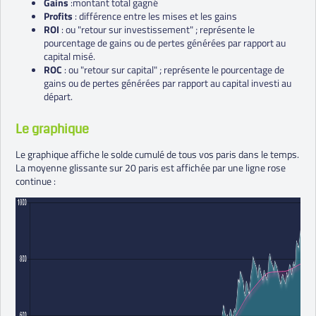
Gains
:montant total gagné
Profits
: différence entre les mises et les gains
ROI
: ou "retour sur investissement" ; représente le
pourcentage de gains ou de pertes générées par rapport au
capital misé.
ROC
: ou "retour sur capital" ; représente le pourcentage de
gains ou de pertes générées par rapport au capital investi au
départ.
Le graphique
Le graphique affiche le solde cumulé de tous vos paris dans le temps.
La moyenne glissante sur 20 paris est affichée par une ligne rose
continue :