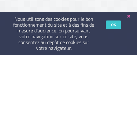
Nous utilisons des cookies pour le bon
fonctionnement du site et à des fins de
OK
mesure d’audience. En poursuivant
votre navigation sur ce site, vous
consentez au dépôt de cookies sur
votre navigateur.
Mentions Légales
CGU
CGV