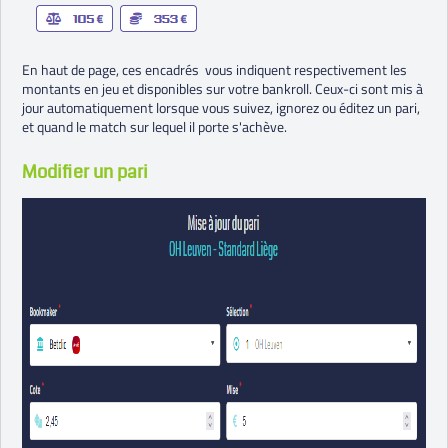
En haut de page, ces encadrés vous indiquent respectivement les
montants en jeu et disponibles sur votre bankroll. Ceux-ci sont mis à
jour automatiquement lorsque vous suivez, ignorez ou éditez un pari,
et quand le match sur lequel il porte s'achève.
Modifier un pari