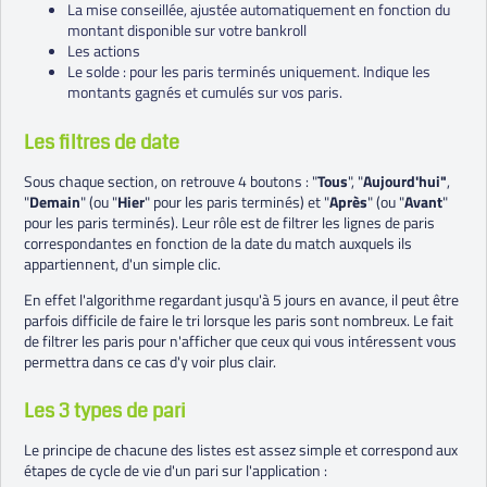
La mise conseillée, ajustée automatiquement en fonction du
montant disponible sur votre bankroll
Les actions
Le solde : pour les paris terminés uniquement. Indique les
montants gagnés et cumulés sur vos paris.
Les filtres de date
Sous chaque section, on retrouve 4 boutons : "
Tous
", "
Aujourd'hui"
,
"
Demain
" (ou "
Hier
" pour les paris terminés) et "
Après
" (ou "
Avant
"
pour les paris terminés). Leur rôle est de filtrer les lignes de paris
correspondantes en fonction de la date du match auxquels ils
appartiennent, d'un simple clic.
En effet l'algorithme regardant jusqu'à 5 jours en avance, il peut être
parfois difficile de faire le tri lorsque les paris sont nombreux. Le fait
de filtrer les paris pour n'afficher que ceux qui vous intéressent vous
permettra dans ce cas d'y voir plus clair.
Les 3 types de pari
Le principe de chacune des listes est assez simple et correspond aux
étapes de cycle de vie d'un pari sur l'application :