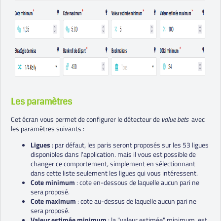
Les paramètres
Cet écran vous permet de configurer le détecteur de
value bets
avec
les paramètres suivants :
Ligues
: par défaut, les paris seront proposés sur les 53 ligues
disponibles dans l'application. mais il vous est possible de
changer ce comportement, simplement en sélectionnant
dans cette liste seulement les ligues qui vous intéressent.
Cote minimum
: cote en-dessous de laquelle aucun pari ne
sera proposé.
Cote maximum
: cote au-dessus de laquelle aucun pari ne
sera proposé.
Valeur estimée minimum
: la "valeur estimée" minimum est