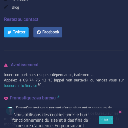
Blog
Restez au contact
Twitter
Facebook
Avertissement
Jouer comporte des risques : dépendance, isolement...
Appelez le 09 74 75 13 13 (appel non surtaxé), ou rendez vous sur
Joueurs Info Service
.
Pronostiquez au bureau
PronoContest vous permet d'organiser votre concours de
pronostics entre amis ou avec vos collègues de bureau sur les
Nous utilisons des cookies pour le bon
meilleures compétitions de football et de rugby, telles que la coupe du
fonctionnement du site et à des fins de
OK
monde.
mesure d’audience. En poursuivant