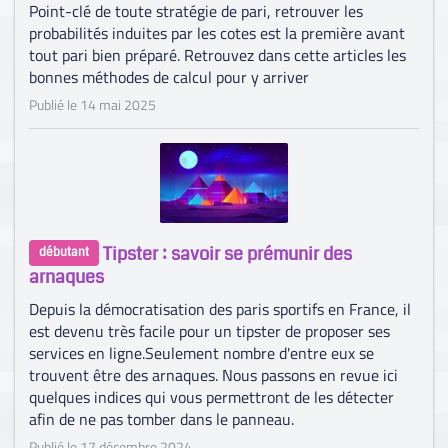
Point-clé de toute stratégie de pari, retrouver les
probabilités induites par les cotes est la première avant
tout pari bien préparé. Retrouvez dans cette articles les
bonnes méthodes de calcul pour y arriver
Publié le 14 mai 2025
Tipster : savoir se prémunir des
débutant
arnaques
Depuis la démocratisation des paris sportifs en France, il
est devenu très facile pour un tipster de proposer ses
services en ligne.Seulement nombre d'entre eux se
trouvent être des arnaques. Nous passons en revue ici
quelques indices qui vous permettront de les détecter
afin de ne pas tomber dans le panneau.
Publié le 17 décembre 2024