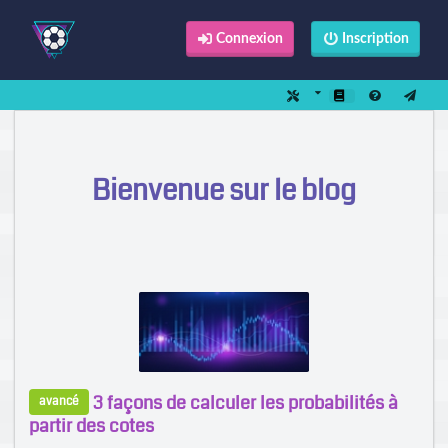
Connexion
Inscription
Bienvenue sur le blog
3 façons de calculer les probabilités à
avancé
partir des cotes