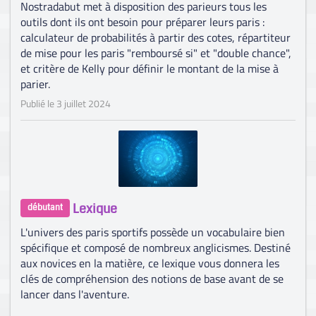
Nostradabut met à disposition des parieurs tous les
outils dont ils ont besoin pour préparer leurs paris :
calculateur de probabilités à partir des cotes, répartiteur
de mise pour les paris "remboursé si" et "double chance",
et critère de Kelly pour définir le montant de la mise à
parier.
Publié le 3 juillet 2024
Lexique
débutant
L'univers des paris sportifs possède un vocabulaire bien
spécifique et composé de nombreux anglicismes. Destiné
aux novices en la matière, ce lexique vous donnera les
clés de compréhension des notions de base avant de se
lancer dans l'aventure.