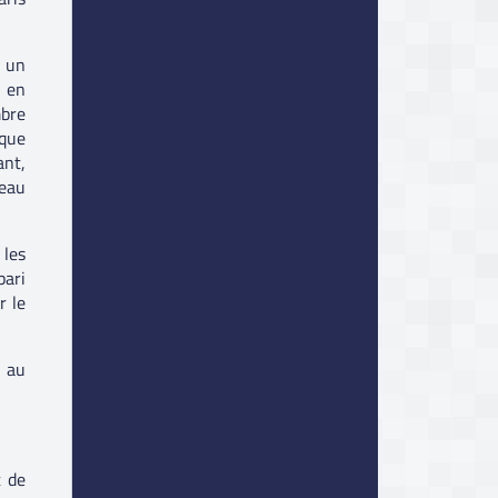
r un
s en
mbre
 que
ant,
veau
les
pari
r le
d au
t de