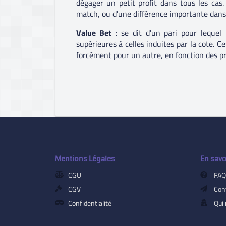
dégager un petit profit dans tous les cas.
match, ou d'une différence importante dans 
Value Bet
: se dit d'un pari pour lequel 
supérieures à celles induites par la cote. C
forcément pour un autre, en fonction des pr
Mentions Légales
En savo
CGU
FAQ
CGV
Con
Confidentialité
Qui