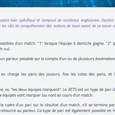
bulaire bien spécifique et composé de nombreux anglicismes. Destiné
ra les clés de compréhension des notions de base avant de se lancer 
ossibles d'un match. "1" lorsque l'équipe à domicile gagne, "2" 
ch nul.
u'un parieur possède sur le compte d'un ou de plusieurs
bookmakers
 en charge les paris des joueurs, fixe les cotes des paris, et 
re
, ou "les deux équipes marquent". Le
BTTS
est un type de pari 
eux équipes vont marquer (ou non) au cours d'un match.
e cadre d'un pari sur le résultat d'un match, s'il se termine pa
 retourné au parieur. Ce type de pari est également possible en