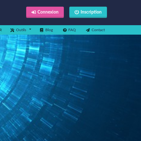
Connexion
Inscription
R
Outils
Blog
FAQ
Contact