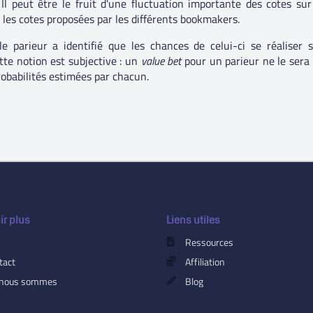
 Il peut être le fruit d'une fluctuation importante des cotes su
les cotes proposées par les différents bookmakers.
le parieur a identifié que les chances de celui-ci se réaliser 
ette notion est subjective : un
value bet
pour un parieur ne le sera
obabilités estimées par chacun.
ir plus
Liens utiles
Ressources
tact
Affiliation
 nous sommes
Blog