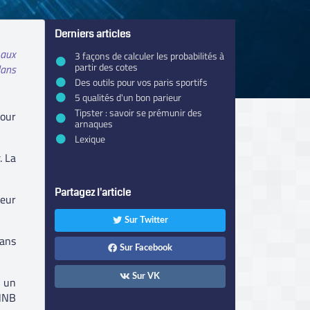
Derniers articles
 aux
3 façons de calculer les probabilités à
partir des cotes
dans
Des outils pour vos paris sportifs
5 qualités d'un bon parieur
Tipster : savoir se prémunir des
pour
arnaques
Lexique
. La
Partagez l'article
leur
Sur Twitter
dans
Sur Facebook
Sur VK
r un
 HNB