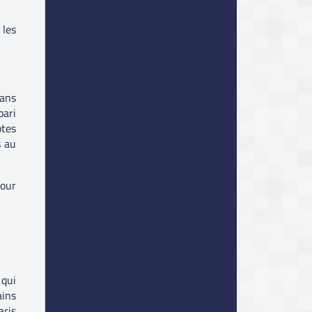
 les
Dans
pari
otes
s au
pour
 qui
ains
aris