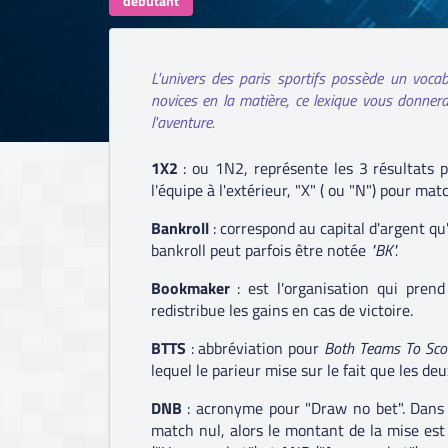
débutant
L'univers des paris sportifs possède un voca
novices en la matière, ce lexique vous donne
l'aventure.
1X2
: ou 1N2, représente les 3 résultats p
l'équipe à l'extérieur, "X" ( ou "N") pour mat
Bankroll
: correspond au capital d'argent q
bankroll peut parfois être notée
"BK".
Bookmaker
: est l'organisation qui prend
redistribue les gains en cas de victoire.
BTTS
: abbréviation pour
Both Teams To Sco
lequel le parieur mise sur le fait que les d
DNB
: acronyme pour "Draw no bet". Dans l
match nul, alors le montant de la mise est