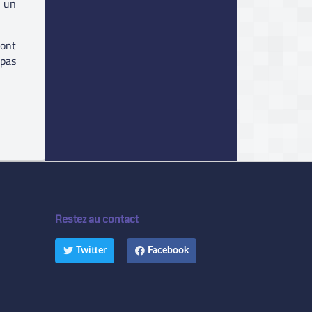
r un
sont
 pas
Restez au contact
Twitter
Facebook