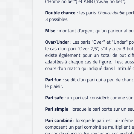
("Home no bet") et ANB ("Away no bet").
Double chance
: les paris
Chance double
port
3 possibles.
Mise
: montant d'argent qu'un parieur alloue
Over/Under
: Les paris "Over" et "Under" p
le cas d'un pari "Over 2,5", s''il y a eu 3 b
existe également pour un total de but dif
adaptées à chaque cas de figure. Il est aussi
cours d'un match qu'indiqué dans l'intitulé d
Pari fun
: se dit d'un pari qui a peu de chan
le plaisir.
Pari safe
: un pari est considéré comme sûr 
Pari simple
: lorsque le pari porte sur un seu
Pari combiné
: lorsque le pari est lui-même
composent un pari combiné se multiplient en
en cas de réussite. En revanche, ses probabil